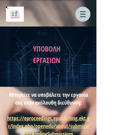
ΥΠΟΒΟΛΗ
ΕΡΓΑΣΙΩΝ
​Μπορείτε να υποβάλετε την εργασία
σας στην ακόλουθη διεύθυνση:
https://eproceedings.epublishing.ekt.g
r/index.php/openedu/about/submissi
ons#onlineSubmissions