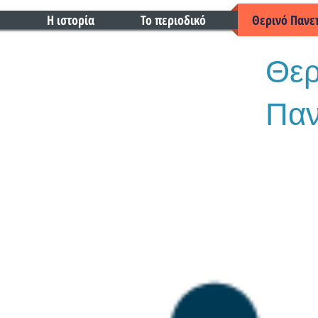
ε
Η ιστορία
Το περιοδικό
Θερινό Πανε
Θερ
Παν