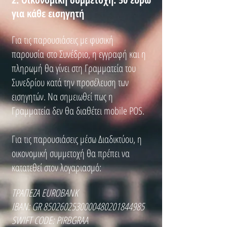
για κάθε εισηγητή
Για τις παρουσιάσεις
με φυσική
παρουσία
στο Συνέδριο, η εγγραφή και η
πληρωμή θα γίνει στη Γραμματεία
του
Συνεδρίου κατά την προσέλευση των
εισηγητών. Να σημειωθεί πως η
Γραμματεία δεν θα διαθέτει mobile POS.
Για τις παρουσιάσεις μέσω Διαδικτύου, η
οικονομική συμμετοχή θα πρέπει να
κατατεθεί στον λογαριασμό:
ΤΡΑΠΕΖΑ EUROBANK
ΙΒΑΝ: GR 8502602530000480201844985
SWIFT CODE: PIRBGRAA