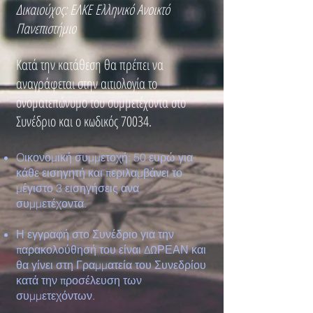
Δικαιούχος: ΕΛΚΕ Ελληνικό Ανοικτό
Πανεπιστήμιο
Κατά την κατάθεση θα πρέπει να
αναγράφεται στην αιτιολογία το
ονοματεπώνυμο του συμμετέχοντα στο
Συνέδριο και ο κωδικός 70034.
Oικονομική συμμετοχή: 50 ευρώ για
κάθε εισηγητή και περιλαμβάνει το
μέγιστο 3 εισηγήσεις ανα
συμμετέχοντα.
Η εγγραφή στο Συνέδριο για την
παρακολούθησή του είναι ΔΩΡΕΑΝ και
θα γίνει στη Γραμματεία του Συνεδρίου
κατά την προσέλευση των
συμμετεχόντων.