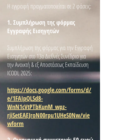
Η εγγραφή πραγματοποιείται σε 2 φάσεις:
1. Συμπλήρωση της φόρμας
Εγγραφής Εισηγητών
Συμπλήρωση της φόρμας για την Εγγραφή
Εισηγητών στο 13o Διεθνές Συνέδριο για
την Ανοικτή & εξ Αποστάσεως Εκπαίδευση
ICODL 2025:
https://docs.google.com/forms/d/
e/1FAIpQLSd8-
WnN1cVtPTbKunM_wpz-
rjiSetEAEJroN00rpu1UHeS0Nw/vie
wform
2. Oικονομική συμμετοχή: 50 ευρώ