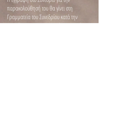
παρακολούθησή του θα γίνει στη
Γραμματεία του Συνεδρίου κατά την
προσέλευση των συμμετεχόντων και είναι
ΔΩΡΕΑΝ.
Όσοι επιθυμούν να παρακολουθήσουν το
Συνέδριο διαδικτυακά μπορούν να το
δηλώνουν στη φόρμα που ακολουθεί
ΜΟΝΟ ΜΙΑ ΦΟΡΑ κατά τη διάρκεια της
συνεδρίας στο Webex.
https://docs.google.com/forms/d/
e/1FAIpQLSf3467P-
O0x400caAPEqq-mBwhS-
onUjqhLaFSzblPjgFzgtw/viewform