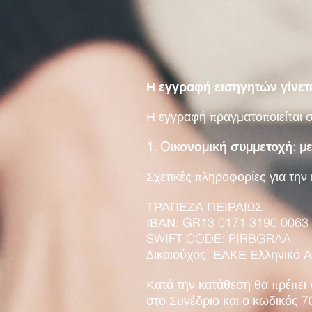
Η εγγραφή εισηγητών γίνετα
Η εγγραφή πραγματοποιείται σ
1. Oικονομική συμμετοχή: μ
Σχετικές πληροφορίες για την
ΤΡΑΠΕΖΑ ΠΕΙΡΑΙΩΣ
ΙΒΑΝ: GR13 0171 3190 0063
SWIFT CODE: PIRBGRAA
Δικαιούχος: ΕΛΚΕ Ελληνικό Α
Κατά την κατάθεση θα πρέπει 
στο Συνέδριο και ο κωδικός 7