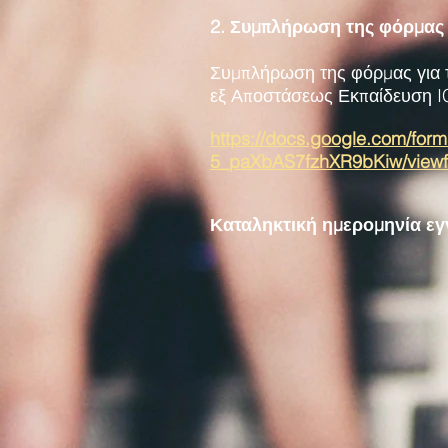
2. Συμπλήρωση της φόρμας
Συμπλήρωση της φόρμας για τ
εξ Αποστάσεως Εκπαίδευση I
https://docs.google.com/f
5_paXbAS7fzhXR9bKiw/view
Καταληκτική ημερομηνία εγ