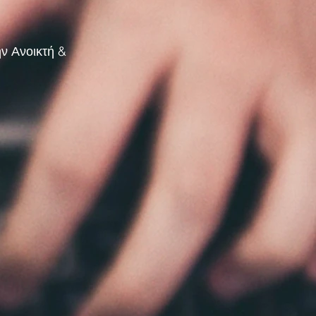
ν Ανοικτή &