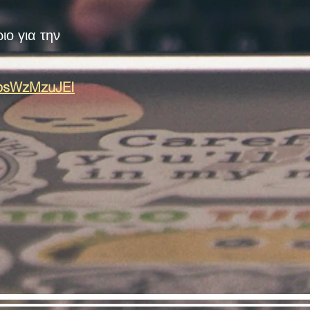
ο για την
ypsWzMzuJEI