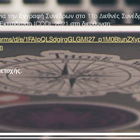
α την Εγγραφή Συνέδρων στο 11o Διεθνές Συνέδρι
 Εκπαίδευση ICODL 2021
στη διεύθυνση:
m/forms/d/e/1FAIpQLSdgirgGLGMI27_p1M0BtunZX
m
ετοχής.