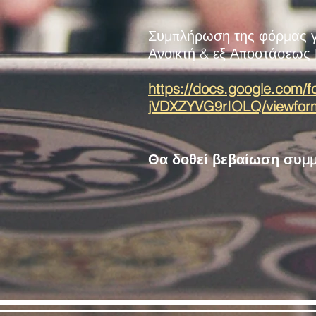
Συμπλήρωση της φόρμας γι
Ανοικτή & εξ Αποστάσεως
https://docs.google.co
jVDXZYVG9rIOLQ/viewfor
Θα δοθεί βεβαίωση συμμ