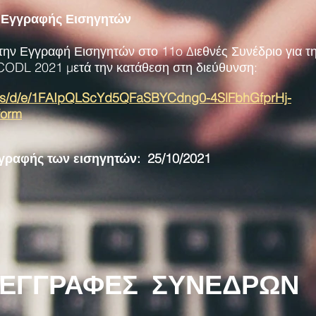
 Εγγραφής Εισηγητών
ην Εγγραφή Εισηγητών στο 11o Διεθνές Συνέδριο για τη
CODL 2021 μετά την κατάθεση στη διεύθυνση:
orms/d/e/1FAIpQLScYd5QFaSBYCdng0-4SlFbhGfprHj-
form
γραφής των εισηγητών: 25/10/2021
ΕΓΓΡΑΦΕΣ ΣΥΝΕΔΡΩΝ