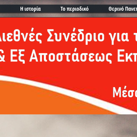
ε
Η ιστορία
Το περιοδικό
Θερινό Πανε