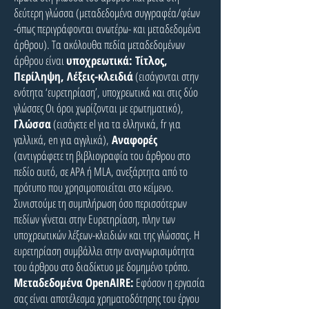
δεύτερη γλώσσα (μεταδεδομένα συγγραφέα/φέων
-όπως περιγράφονται ανωτέρω- και μεταδεδομένα
άρθρου). Τα ακόλουθα πεδία μεταδεδομένων
άρθρου είναι
υποχρεωτικά: Τίτλος,
Περίληψη, Λέξεις-κλειδιά
(εισάγονται στην
ενότητα ‘ευρετηρίαση’, υποχρεωτικά και στις δύο
γλώσσες Οι όροι χωρίζονται με ερωτηματικό),
Γλώσσα
(εισάγετε el για τα ελληνικά, fr για
γαλλικά, en για αγγλικά),
Αναφορές
(αντιγράφετε τη βιβλιογραφία του άρθρου στο
πεδίο αυτό, σε APA ή ΜLA, ανεξάρτητα από το
πρότυπο που χρησιμοποιείται στο κείμενο.
Συνιστούμε τη συμπλήρωση όσο περισσότερων
πεδίων γίνεται στην Ευρετηρίαση, πλην των
υποχρεωτικών λέξεων-κλειδιών και της γλώσσας. Η
ευρετηρίαση συμβάλλει στην αναγνωρισιμότητα
του άρθρου στο διαδίκτυο με δομημένο τρόπο.
Mεταδεδομένα OpenAIRE:
Εφόσον η εργασία
σας είναι αποτέλεσμα χρηματοδότησης του έργου