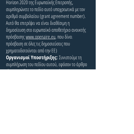
Horizon 2020 της Ευρωπαϊκής Επιτροπής,
συμπληρώνετε το πεδίο αυτό υποχρεωτικά με τον
αριθμό συμβολαίου (grant agreement number).
Αυτό θα επιτρέψει να είναι διαθέσιμη η
δημοσίευση στο ευρωπαϊκό αποθετήριο ανοικτής
πρόσβασης
www.openaire.eu
, που δίνει
πρόσβαση σε όλες τις δημοσιεύσεις που
χρηματοδοτούνται από την ΕΕ)
Οργανισμοί Υποστήριξης:
Συνιστούμε τη
συμπλήρωση του πεδίου αυτού, εφόσον το άρθρο
είναι αποτέλεσμα ειδικής επιχορήγησης,
ευρωπαϊκού έργου ή ιδιώτη χρηματοδότη έρευνας
(λχ Ευρωπαϊκή Επιτροπή ή Ίδρυμα Λάτση).
ΕΛΛΗΝΙΚΟ ΔΙΚΤΥΟ
ΑΝΟΙΚΤΗΣ
&
ΕΞ ΑΠΟΣΤΑΣΕΩΣ
ΕΚΠΑΙΔΕΥΣΗΣ
edaenet@gmail.com