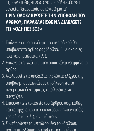
ως συγγραφέας επιλέγετε να υποβάλετε μία νέα
εργασία (διαδικασία σε πέντε βήματα):
ΠΡΙΝ ΟΛΟΚΛΗΡΩΣΕΤΕ ΤΗΝ ΥΠΟΒΟΛΗ ΤΟΥ
ΑΡΘΡΟΥ, ΠΑΡΑΚΑΛΕΙΣΘΕ ΝΑ ΔΙΑΒΑΣΕΤΕ
ΤΙΣ «ΟΔΗΓΙΕΣ SOS»
Επιλέγετε σε ποια ενότητα του περιοδικού θα
υποβάλετε το άρθρο σας (άρθρα, βιβλιοκρισίες,
κριτικά σημειώματα κτλ.).
Επιλέγετε τη γλώσσα, στην οποία είναι γραμμένο το
άρθρο.
Ακολουθείτε τις υποδείξεις της λίστας ελέγχου της
υποβολής, συμφωνείτε με τη δήλωση για τα
πνευματικά δικαιώματα, αποθηκεύετε και
συνεχίζετε.
Επισυνάπτετε το αρχείο του άρθρου σας, καθώς
και τα αρχεία που το συνοδεύουν (φωτογραφίες,
γραφήματα, κτλ.), αν υπάρχουν.
Συμπληρώνετε τα μεταδεδομένα του άρθρου,
πρώτα στη γλώσσα του άρθρου και μετά στη